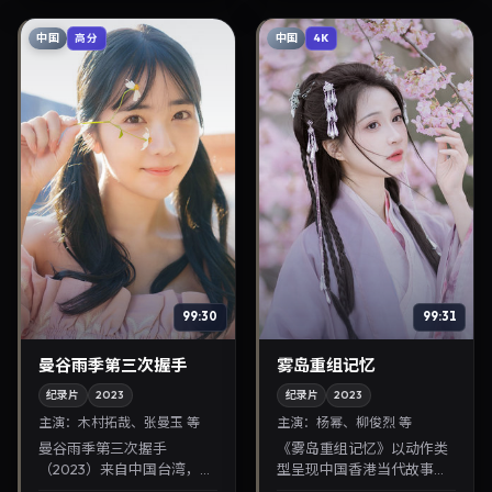
家大屏回放，兼顾口碑...
放，兼顾口碑与流媒...
中国
中国
高分
4K
99:30
99:31
曼谷雨季第三次握手
雾岛重组记忆
纪录片
2023
纪录片
2023
主演：
木村拓哉、张曼玉 等
主演：
杨幂、柳俊烈 等
曼谷雨季第三次握手
《雾岛重组记忆》以动作类
（2023）来自中国台湾，类
型呈现中国香港当代故事，
型为喜剧，林超贤执导，木
导演金容华，主演杨幂、柳