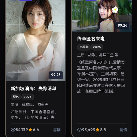
99:26
终章匿名来电
电视剧
2025
主演：
胡歌、易烊千玺 等
《终章匿名来电》以爱情类
型呈现中国台湾当代故事，
导演林超贤，主演胡歌、易
99:23
烊千玺。2025年3月27日登
陆院线后亦适合在家大屏回
新加坡滨海：失踪清单
放，兼顾口碑与流媒...
综艺
2025
主演：
黄政民、沈腾 等
若想补齐「中国香港喜剧」
类型，《新加坡滨海：失踪
清单》值得关注：陈哲艺导
演，黄政民、沈腾主演，
84,139
6.6
93,493
8.5
喜剧
爱情
2025年6月12日上映。剧情