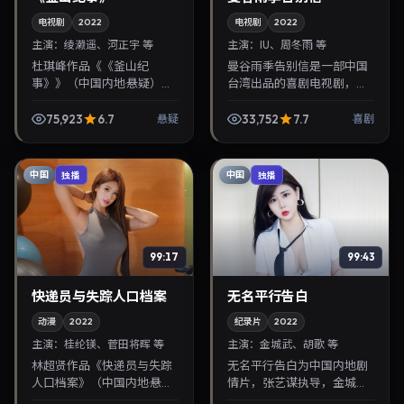
电视剧
2022
电视剧
2022
主演：
绫濑遥、河正宇 等
主演：
IU、周冬雨 等
杜琪峰作品《《釜山纪
曼谷雨季告别信是一部中国
事》》（中国内地·悬疑）由
台湾出品的喜剧电视剧，王
绫濑遥、河正宇领衔，2022
家卫执导，IU、周冬雨等主
年10月27日正式上映。影片
演，2022年12月24日院线上
75,923
6.7
33,752
7.7
悬疑
喜剧
叙事紧凑，人物刻画细腻，
映。剧情围绕都市情感与悬
可作为华语电影与热...
念展开，适合关...
中国
中国
独播
独播
99:17
99:43
快递员与失踪人口档案
无名平行告白
动漫
2022
纪录片
2022
主演：
桂纶镁、菅田将晖 等
主演：
金城武、胡歌 等
林超贤作品《快递员与失踪
无名平行告白为中国内地剧
人口档案》（中国内地·悬
情片，张艺谋执导，金城
疑）由桂纶镁、菅田将晖领
武、胡歌联袂出演。2022年