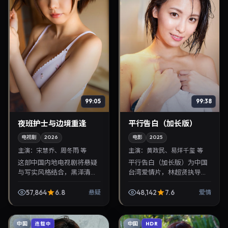
99:05
99:38
夜班护士与边境重逢
平行告白（加长版）
电视剧
2026
电影
2025
主演：
宋慧乔、周冬雨 等
主演：
黄政民、易烊千玺 等
这部中国内地电视剧将悬疑
平行告白（加长版）为中国
与写实风格结合，黑泽清掌
台湾爱情片，林超贤执导，
镜，宋慧乔、周冬雨担纲主
黄政民、易烊千玺联袂出
角。2026年7月24日与观众
演。2025年1月5日首映，讲
57,864
6.8
48,142
7.6
悬疑
爱情
见面，对白精炼，适合晚间
述人性抉择与反转，推荐给
沉浸式追剧与检索同...
关注华语影视片库与热...
中国
中国
连载中
HDR