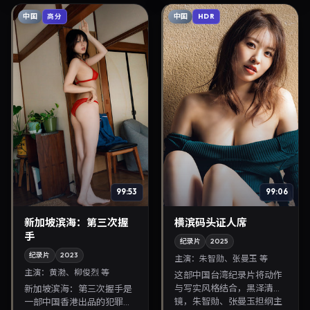
中国
中国
高分
HDR
99:53
99:06
新加坡滨海：第三次握
横滨码头证人席
手
纪录片
2025
纪录片
2023
主演：
朱智勋、张曼玉 等
主演：
黄渤、柳俊烈 等
这部中国台湾纪录片将动作
与写实风格结合，黑泽清掌
新加坡滨海：第三次握手是
镜，朱智勋、张曼玉担纲主
一部中国香港出品的犯罪纪