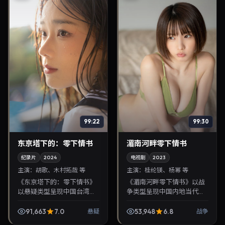
99:22
99:30
东京塔下的：零下情书
湄南河畔零下情书
纪录片
2024
电视剧
2023
主演：
胡歌、木村拓哉 等
主演：
桂纶镁、杨幂 等
《东京塔下的：零下情书》
《湄南河畔零下情书》以战
以悬疑类型呈现中国台湾当
争类型呈现中国内地当代故
代故事，导演陈哲艺，主演
事，导演朴勋政，主演桂纶
胡歌、木村拓哉。2024年4
镁、杨幂。2023年7月9日登
91,663
7.0
53,948
6.8
悬疑
战争
月9日登陆院线后亦适合在
陆院线后亦适合在家大屏回