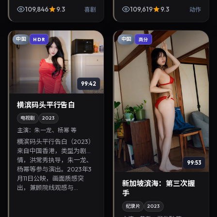
村拓哉、张曼玉等参与演
俊烈。2023年2月21日登陆
109,846
9.3
109,619
9.3
喜剧
动作
出。2023年7月28日公映，
院线后亦适合在家大屏回
画面质感突出，兼顾院线...
放，兼顾口碑与流媒体...
中国
中国
HDR
高分
99:42
横滨码头平行告白
电视剧
2023
主演：
朱一龙、杨幂 等
横滨码头平行告白（2023）
来自中国香港，类型为剧
情，洪常秀执导，朱一龙、
99:53
杨幂等参与演出。2023年3
月11日公映，画面质感突
新加坡滨海：第三次握
出，兼顾院线观感与...
手
纪录片
2023