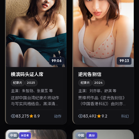
99:06
99:13
横滨码头证人席
逆光告别信
纪录片
2025
纪录片
2024
主演：
朱智勋、张曼玉 等
主演：
刘亦菲、舒淇 等
这部中国台湾纪录片将动作
贾樟柯作品《逆光告别信》
与写实风格结合，黑泽清掌
（中国香港·科幻）由刘亦
镜，朱智勋、张曼玉担纲主
菲、舒淇领衔，2024年4月
角。2025年6月5日与观众见
16日正式上映。影片叙事紧
83,275
8.9
83,492
9.2
动作
科幻
面，对白精炼，适合晚间沉
凑，人物刻画细腻，可作为
浸式追剧与检索同类...
华语电影与热播华语...
中国
中国
HDR
高分