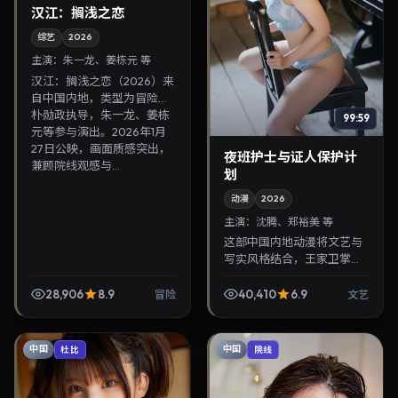
汉江：搁浅之恋
综艺
2026
主演：
朱一龙、姜栋元 等
汉江：搁浅之恋（2026）来
自中国内地，类型为冒险，
朴勋政执导，朱一龙、姜栋
99:59
元等参与演出。2026年1月
27日公映，画面质感突出，
夜班护士与证人保护计
兼顾院线观感与...
划
动漫
2026
主演：
沈腾、郑裕美 等
这部中国内地动漫将文艺与
写实风格结合，王家卫掌
镜，沈腾、郑裕美担纲主
角。2026年12月2日与观众
28,906
8.9
40,410
6.9
冒险
文艺
见面，对白精炼，适合晚间
沉浸式追剧与检索同类华...
中国
中国
杜比
院线