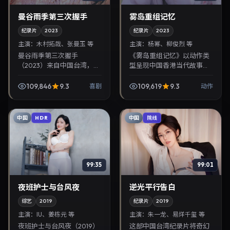
曼谷雨季第三次握手
雾岛重组记忆
纪录片
2023
纪录片
2023
主演：
木村拓哉、张曼玉 等
主演：
杨幂、柳俊烈 等
曼谷雨季第三次握手
《雾岛重组记忆》以动作类
（2023）来自中国台湾，类
型呈现中国香港当代故事，
型为喜剧，林超贤执导，木
导演金容华，主演杨幂、柳
村拓哉、张曼玉等参与演
俊烈。2023年2月21日登陆
109,846
9.3
109,619
9.3
喜剧
动作
出。2023年7月28日公映，
院线后亦适合在家大屏回
画面质感突出，兼顾院线...
放，兼顾口碑与流媒体...
中国
中国
HDR
院线
99:35
99:01
夜班护士与台风夜
逆光平行告白
综艺
2019
纪录片
2019
主演：
IU、姜栋元 等
主演：
朱一龙、易烊千玺 等
夜班护士与台风夜（2019）
这部中国台湾纪录片将奇幻