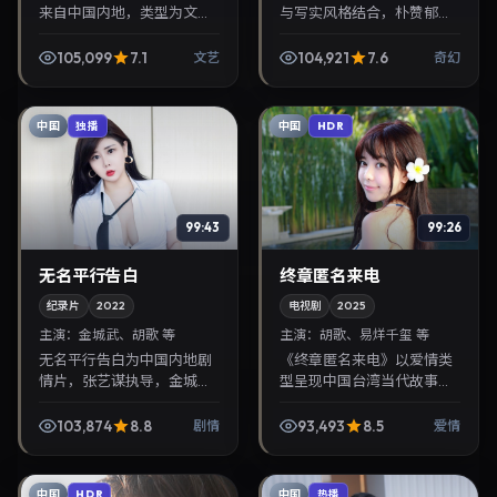
来自中国内地，类型为文
与写实风格结合，朴赞郁掌
艺，蜷川实花执导，IU、姜
镜，朱一龙、易烊千玺担纲
栋元等参与演出。2019年7
主角。2019年10月2日与观
105,099
7.1
104,921
7.6
文艺
奇幻
月10日公映，画面质感突
众见面，对白精炼，适合晚
出，兼顾院线观感...
间沉浸式追剧与检索...
中国
中国
独播
HDR
99:43
99:26
无名平行告白
终章匿名来电
纪录片
2022
电视剧
2025
主演：
金城武、胡歌 等
主演：
胡歌、易烊千玺 等
无名平行告白为中国内地剧
《终章匿名来电》以爱情类
情片，张艺谋执导，金城
型呈现中国台湾当代故事，
武、胡歌联袂出演。2022年
导演林超贤，主演胡歌、易
5月4日首映，讲述人性抉择
烊千玺。2025年3月27日登
103,874
8.8
93,493
8.5
剧情
爱情
与反转，推荐给关注华语影
陆院线后亦适合在家大屏回
视片库与热播榜单更新...
放，兼顾口碑与流媒...
中国
中国
HDR
热播