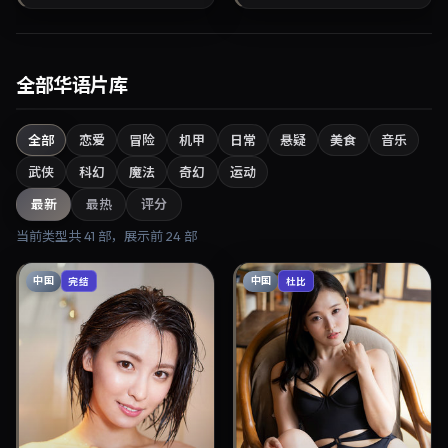
家大屏回放，兼顾口碑...
全部华语片库
全部
恋爱
冒险
机甲
日常
悬疑
美食
音乐
武侠
科幻
魔法
奇幻
运动
最新
最热
评分
当前类型共
41
部，展示前
24
部
中国
中国
完结
杜比