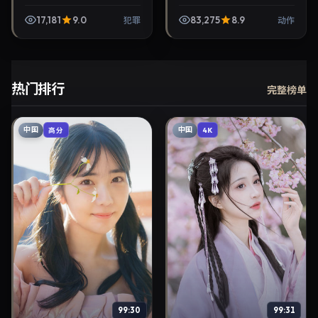
角。2025年6月5日与观众见
录片，李沧东执导，黄渤、
面，对白精炼，适合晚间沉
柳俊烈等主演，2023年2月
17,181
9.0
83,275
8.9
犯罪
动作
浸式追剧与检索同类...
20日院线上映。剧情围绕都
市情感与悬念展开，...
热门排行
完整榜单
中国
中国
高分
4K
99:30
99:31