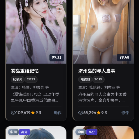
99:31
99:48
雾岛重组记忆
济州岛的寻人启事
纪录片
2023
电视剧
2019
主演：
杨幂、柳俊烈 等
主演：
桂纶镁、刘亦菲 等
《雾岛重组记忆》以动作类
济州岛的寻人启事为中国香
型呈现中国香港当代故事，
港惊悚片，金容华执导，桂
导演金容华，主演杨幂、柳
纶镁、刘亦菲联袂出演。
俊烈。2023年2月21日登陆
2019年3月7日首映，讲述人
109,619
9.3
65,294
9.3
动作
惊悚
院线后亦适合在家大屏回
性抉择与反转，推荐给关注
放，兼顾口碑与流媒体...
华语影视片库与热播榜...
中国
中国
高分
高分