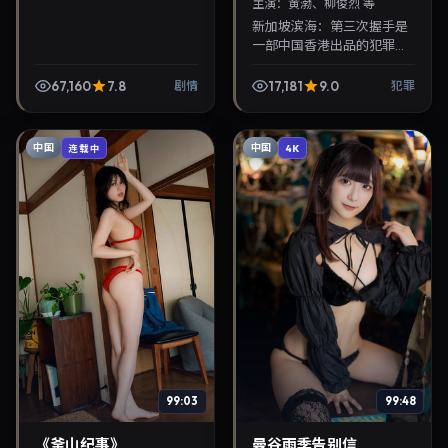
主演：
黄渤、柳俊烈 等
新加坡滨海：第三次握手是
一部中国香港出品的犯罪纪
录片，李沧东执导，黄渤、
柳俊烈等主演，2023年2月
67,160
7.8
17,181
9.0
剧情
犯罪
20日院线上映。剧情围绕都
市情感与悬念展开，...
中国
中国
连载中
4K
99:03
99:48
《釜山纪事》
曼谷雨季告别信