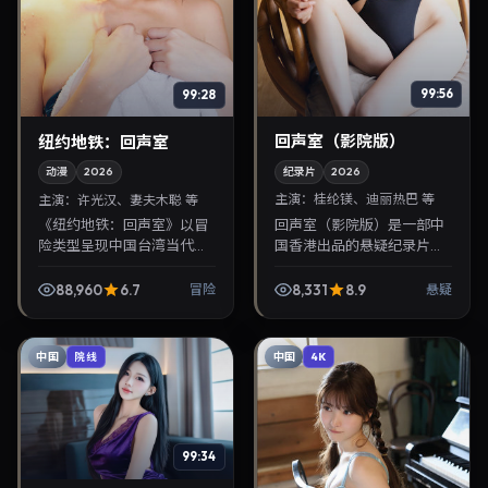
99:56
99:28
回声室（影院版）
纽约地铁：回声室
纪录片
2026
动漫
2026
主演：
桂纶镁、迪丽热巴 等
主演：
许光汉、妻夫木聪 等
回声室（影院版）是一部中
《纽约地铁：回声室》以冒
国香港出品的悬疑纪录片，
险类型呈现中国台湾当代故
洪常秀执导，桂纶镁、迪丽
事，导演张艺谋，主演许光
热巴等主演，2026年4月19
汉、妻夫木聪。2026年9月
88,960
6.7
8,331
8.9
冒险
悬疑
日院线上映。剧情围绕都市
26日登陆院线后亦适合在家
情感与悬念展开，适...
大屏回放，兼顾口碑...
中国
中国
院线
4K
99:34