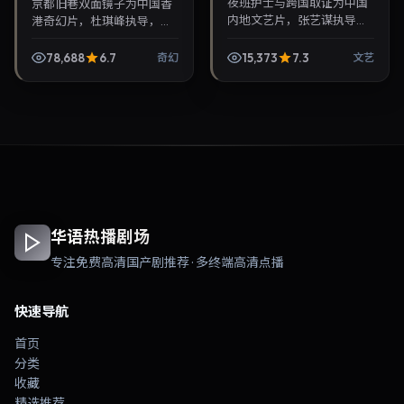
夜班护士与跨国取证为中国
京都旧巷双面镜子为中国香
内地文艺片，张艺谋执导，
港奇幻片，杜琪峰执导，孔
绫濑遥、迪丽热巴联袂出
刘、桂纶镁联袂出演。2022
演。2022年7月25日首映，
年2月23日首映，讲述人性
78,688
6.7
15,373
7.3
奇幻
文艺
讲述人性抉择与反转，推荐
抉择与反转，推荐给关注华
给关注华语影视片库与...
语影视片库与热播榜...
华语热播剧场
专注免费高清国产剧推荐 · 多终端高清点播
快速导航
首页
分类
收藏
精选推荐