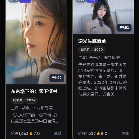
99:51
逆光失踪清单
纪录片
2020
主演：
朱一龙、苍井优 等
逆光失踪清单是一部中国内
地出品的惊悚纪录片，滨口
龙介执导，朱一龙、苍井优
99:22
等主演，2020年10月9日院
线上映。剧情围绕都市情感
东京塔下的：零下情书
与悬念展开，适合关...
纪录片
2024
主演：
胡歌、木村拓哉 等
《东京塔下的：零下情书》
以悬疑类型呈现中国台湾当
代故事，导演陈哲艺，主演
胡歌、木村拓哉。2024年4
91,663
7.0
91,327
8.0
悬疑
惊悚
月9日登陆院线后亦适合在