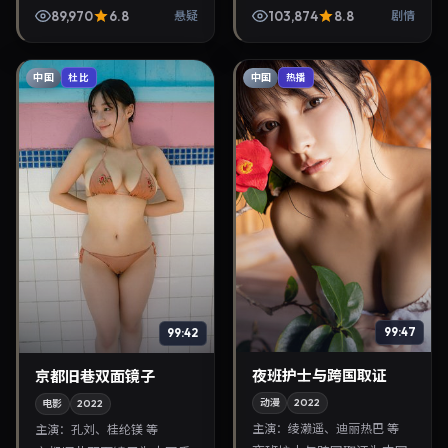
衔，2022年12月19日正式上
5月4日首映，讲述人性抉择
89,970
6.8
103,874
8.8
悬疑
剧情
映。影片叙事紧凑，人物刻
与反转，推荐给关注华语影
画细腻，可作为华...
视片库与热播榜单更新...
中国
中国
杜比
热播
99:47
99:42
夜班护士与跨国取证
京都旧巷双面镜子
动漫
2022
电影
2022
主演：
绫濑遥、迪丽热巴 等
主演：
孔刘、桂纶镁 等