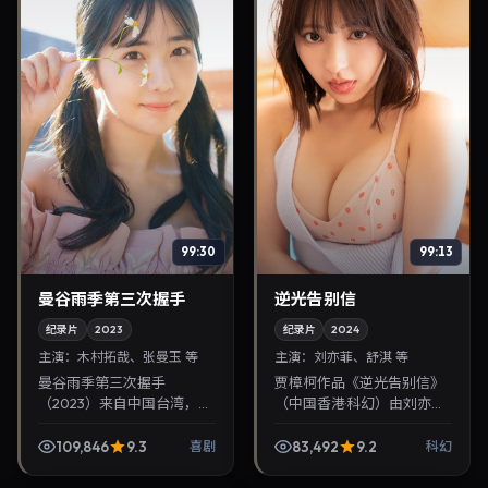
99:30
99:13
曼谷雨季第三次握手
逆光告别信
纪录片
2023
纪录片
2024
主演：
木村拓哉、张曼玉 等
主演：
刘亦菲、舒淇 等
曼谷雨季第三次握手
贾樟柯作品《逆光告别信》
（2023）来自中国台湾，类
（中国香港·科幻）由刘亦
型为喜剧，林超贤执导，木
菲、舒淇领衔，2024年4月
村拓哉、张曼玉等参与演
16日正式上映。影片叙事紧
109,846
9.3
83,492
9.2
喜剧
科幻
出。2023年7月28日公映，
凑，人物刻画细腻，可作为
画面质感突出，兼顾院线...
华语电影与热播华语...