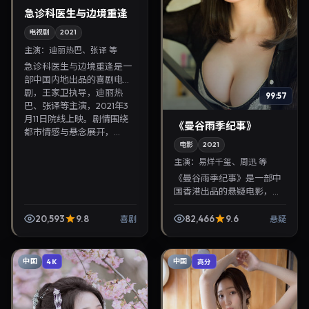
急诊科医生与边境重逢
电视剧
2021
主演：
迪丽热巴、张译 等
急诊科医生与边境重逢是一
部中国内地出品的喜剧电视
剧，王家卫执导，迪丽热
99:57
巴、张译等主演，2021年3
月11日院线上映。剧情围绕
《曼谷雨季纪事》
都市情感与悬念展开，...
电影
2021
主演：
易烊千玺、周迅 等
《曼谷雨季纪事》是一部中
国香港出品的悬疑电影，蜷
川实花执导，易烊千玺、周
迅等主演，2021年8月17日
20,593
9.8
82,466
9.6
喜剧
悬疑
院线上映。剧情围绕都市情
感与悬念展开，适合...
中国
中国
4K
高分