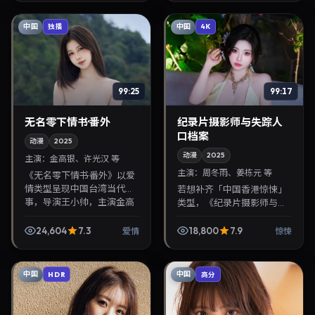
线索清晰，适合华语剧...
中国
中国
独播
4K
99:25
99:17
无名零下情书·番外
纪录片摄影师与失踪人
口档案
动漫
2025
动漫
2025
主演：
金高银、许光汉 等
主演：
周冬雨、姜栋元 等
《无名零下情书·番外》以爱
情类型呈现中国台湾当代故
若想补齐「中国香港惊悚」
事，导演王小帅，主演金高
类型，《纪录片摄影师与失
银、许光汉。2025年11月25
踪人口档案》值得关注：王
日登陆院线后亦适合在家大
小帅导演，周冬雨、姜栋元
24,604
7.3
18,800
7.9
爱情
惊悚
屏回放，兼顾口...
主演，2025年10月22日上
映。剧情线索清晰，...
中国
中国
HDR
高分